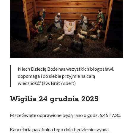
Pogrzeb
Sakramenty
Chrzest
Bierzmowanie
Eucharystia
Pokuta
Namaszczenie chorych
Niech Dziecię Boże nas wszystkich błogosławi,
Kapłaństwo
dopomaga i do siebie przyjmie na całą
Małżeństwo
wieczność.” (św. Brat Albert)
Przedszkole
Wigilia 24 grudnia 2025
Grupy i wspólnoty
Galeria
Msze Święte odprawione będą rano o godz. 6.45 i 7.30.
Kontakt
Kancelaria parafialna tego dnia będzie nieczynna.