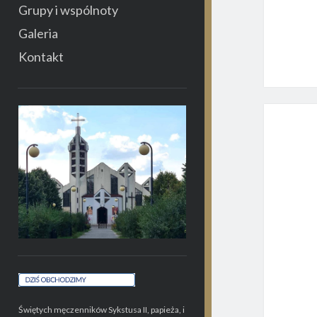
Grupy i wspólnoty
Galeria
Kontakt
Świętych męczenników Sykstusa II, papieża, i