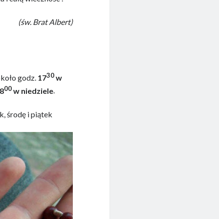
(św. Brat Albert)
30
około godz.
17
w
00
8
w niedziele
.
, środę i piątek