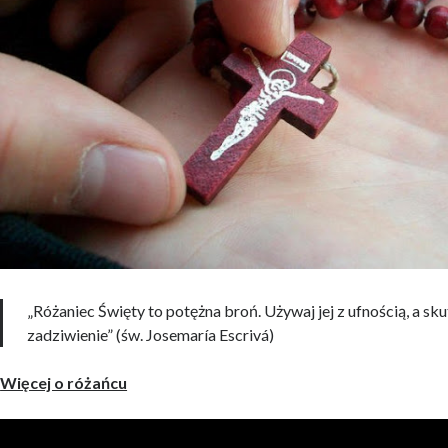
„Różaniec Święty to potężna broń. Używaj jej z ufnością, a sk
zadziwienie” (św. Josemaría Escrivá)
Więcej o różańcu