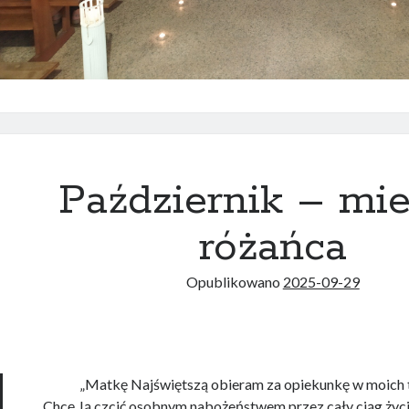
Październik – mie
różańca
Opublikowano
2025-09-29
„Matkę Najświętszą obieram za opiekunkę w moich 
Chcę Ją czcić osobnym nabożeństwem przez cały ciąg życia