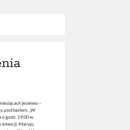
enia
iesiącach jesienno –
zy, pod hasłem: „W
a o godz. 19.00 w
intencji: Maryjo,