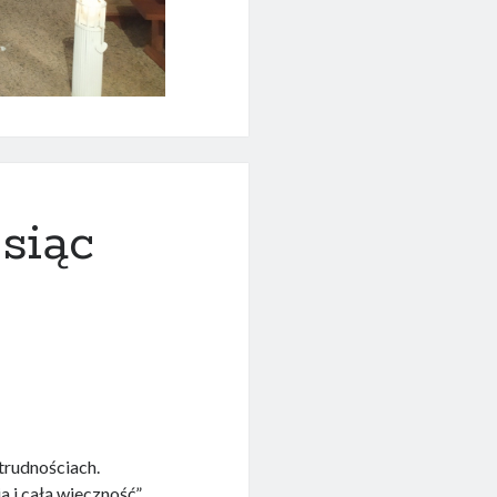
siąc
trudnościach.
 i całą wieczność”.