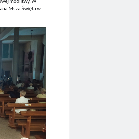
kowej modlitwy. W
wana Msza Święta w