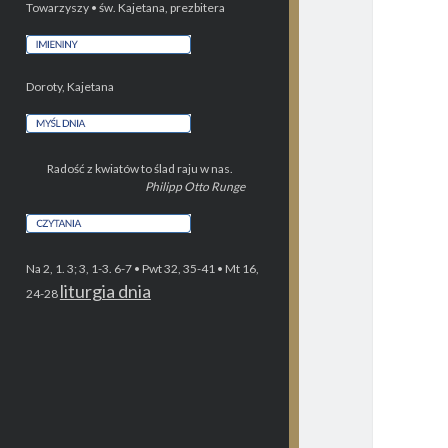
Towarzyszy • św. Kajetana, prezbitera
Doroty, Kajetana
Radość z kwiatów to ślad raju w nas.
Philipp Otto Runge
Na 2, 1. 3; 3, 1-3. 6-7 • Pwt 32, 35-41 • Mt 16,
liturgia dnia
24-28