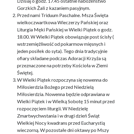
Dzisiaj o godz. 17.45 ostatnie nabożeństwo
Pogrzeb
Gorzkich Żali z kazaniem pasyjnym.
Sakramenty
Przed nami Triduum Paschalne. Msza Święta
wielkoczwartkowa Wieczerzy Pańskiej oraz
Chrzest
Liturgia Męki Pańskiej w Wielki Piątek o godz.
Bierzmowanie
18.00. W Wielki Piątek obowiązuje post ścisły (
Eucharystia
wstrzemiężliwość od pokarmow mięsnych i
jeden posiłek do syta). Tego dnia tradycyjnie
Pokuta
ofiary składane podczas Adoracji Krzyża są
Namaszczenie chorych
przeznaczone na potrzeby Kościoła w Ziemi
Świętej.
Kapłaństwo
W Wielki Piątek rozpoczyna się nowenna do
Małżeństwo
Miłosierdzia Bożego przed Niedzielą
Przedszkole
Miłosierdzia. Nowenna będzie odprawiana w
Wielki Piątek i w Wielką Sobotę 15 minut przed
Grupy i wspólnoty
rozpoczęciem liturgii. W Niedzielę
Galeria
Zmartwychwstania i w drugi dzień Świąt
Kontakt
Wielkiej Nocy kwadrans przed Eucharystią
wieczorną. W pozostałe dni oktawy po Mszy