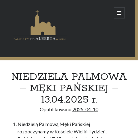
Parafia
open
primary
menu
pw.
św.
Alberta
Sidebar
w
Szukaj
Łodzi
Szukaj
NIEDZIELA PALMOWA
– MĘKI PAŃSKIEJ –
Ogłoszenia
13.04.2025 r.
Msze i nabożeństwa
Opublikowano
2025-04-10
Duchowieństwo
Historia parafii
Niedzielą Palmową Męki Pańskiej
rozpoczynamy w Kościele Wielki Tydzień.
Św. Brat Albert