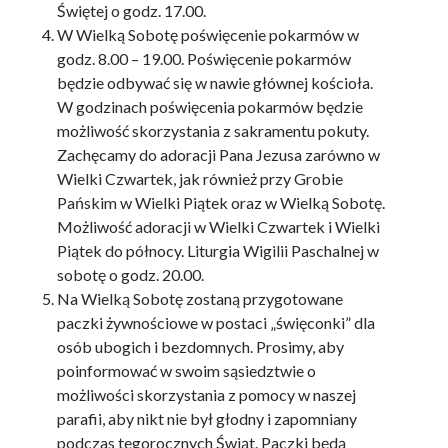
Świętej o godz. 17.00.
W Wielką Sobotę poświęcenie pokarmów w
godz. 8.00 – 19.00. Poświęcenie pokarmów
będzie odbywać się w nawie głównej kościoła.
W godzinach poświęcenia pokarmów będzie
możliwość skorzystania z sakramentu pokuty.
Zachęcamy do adoracji Pana Jezusa zarówno w
Wielki Czwartek, jak również przy Grobie
Pańskim w Wielki Piątek oraz w Wielką Sobotę.
Możliwość adoracji w Wielki Czwartek i Wielki
Piątek do północy. Liturgia Wigilii Paschalnej w
sobotę o godz. 20.00.
Na Wielką Sobotę zostaną przygotowane
paczki żywnościowe w postaci „święconki” dla
osób ubogich i bezdomnych. Prosimy, aby
poinformować w swoim sąsiedztwie o
możliwości skorzystania z pomocy w naszej
parafii, aby nikt nie był głodny i zapomniany
Przemienienie Pańskie, święto
podczas tegorocznych Świąt. Paczki będą