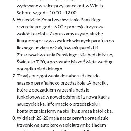
wydawane w salce przy kancelarii, w Wielką
Sobotę, w godz. 10.00 – 12.00.
Sławy, Jakuba
W niedzielę Zmartwychwstania Pańskiego
rezurekcja o godz. 6.00 z procesją trzy razy
wokół kościoła. Zapraszamy asystę, służbę
liturgiczną oraz wszystkich wiernych parafian do
Światło, miłość, moc – wszystko to znajdziesz w modlitwie.
św. Karol de Foucauld
licznego udziału w świętowaniu pamiątki
Zmartwychwstania Pańskiego. Nie będzie Mszy
Świętej o 7.30, a pozostałe Msze Święte według
porządku niedzielnego.
liturgia dnia
Dn 7, 9-10. 13-14 (2 P 1, 16-19) • Ps 97 • Mt 17, 1-9
Trwają przygotwania do naboru dzieci do
naszego parafialnego przedszkola „Albercik”,
które z początkiem września będzie
funkcjonować w nowej odsłonie i z nową kadrą
nauczycielską. Informacje o przedszkolu i
kontakt znajdziemy na stoliku z prasą katolicką.
W dniach 26-28 maja nasza parafia organizuje
trzydniową autokarową pielgrzymkę śladem