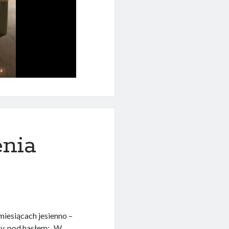
enia
iesiącach jesienno –
zy, pod hasłem: „W