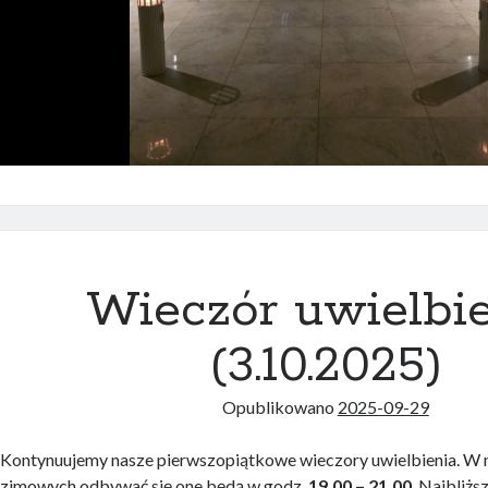
Wieczór uwielbi
(3.10.2025)
Opublikowano
2025-09-29
Kontynuujemy nasze pierwszopiątkowe wieczory uwielbienia. W m
zimowych odbywać się one będą w godz.
19.00 – 21.00
. Najbliżs