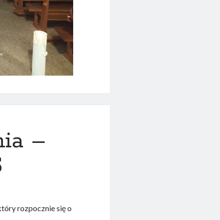
nia –
5
tóry rozpocznie się o