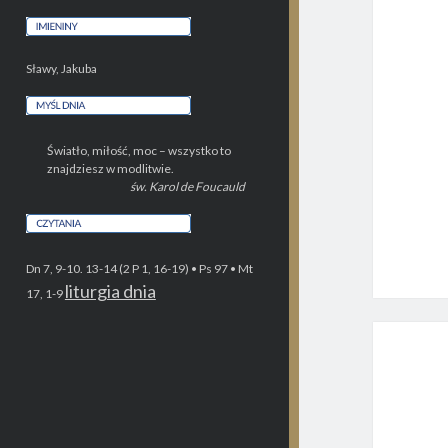
Sławy, Jakuba
Światło, miłość, moc – wszystko to
znajdziesz w modlitwie.
św. Karol de Foucauld
Dn 7, 9-10. 13-14 (2 P 1, 16-19) • Ps 97 • Mt
liturgia dnia
17, 1-9