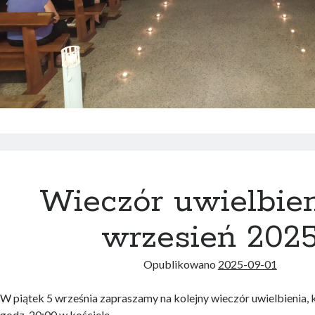
Wieczór uwielbie
wrzesień 202
Opublikowano
2025-09-01
W piątek 5 września zapraszamy na kolejny wieczór uwielbienia, k
godz. 20:00 w kościele.