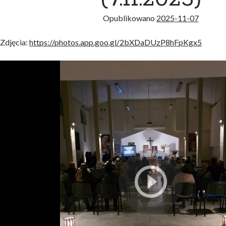
Opublikowano
2025-11-07
Zdjęcia:
https://photos.app.goo.gl/2bXDaDUzP8hFpKgx5