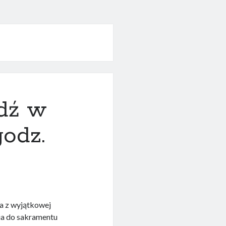
edź w
odz.
a z wyjątkowej
ia do sakramentu