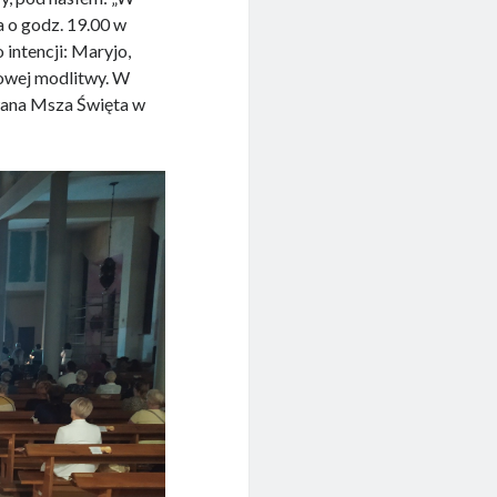
a o godz. 19.00 w
intencji: Maryjo,
kowej modlitwy. W
wana Msza Święta w